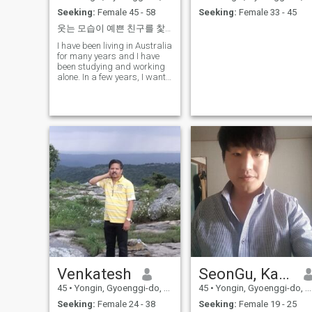
Seeking:
Female 45 - 58
Seeking:
Female 33 - 45
웃는 모습이 예쁜 친구를 찿고 있습니다
I have been living in Australia
for many years and I have
been studying and working
alone. In a few years, I want
to travel with good friends
Venkatesh
SeonGu, Kang
45
•
Yongin, Gyoenggi-do, Korea, South
45
•
Yongin, Gyoenggi-do, Korea, South
Seeking:
Female 24 - 38
Seeking:
Female 19 - 25