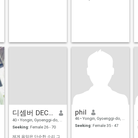
phil
디셈버 DECEMBER DK
46
•
Yongin, Gyoenggi-do, Korea, South
40
•
Yongin, Gyoenggi-do, Korea, South
Seeking:
Female 35 - 47
Seeking:
Female 26 - 70
제게 음악은 단순한 소리 그