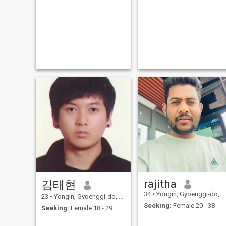
rajitha
김태현
34
•
Yongin, Gyoenggi-do, Korea, South
23
•
Yongin, Gyoenggi-do, Korea, South
Seeking:
Female 20 - 38
Seeking:
Female 18 - 29