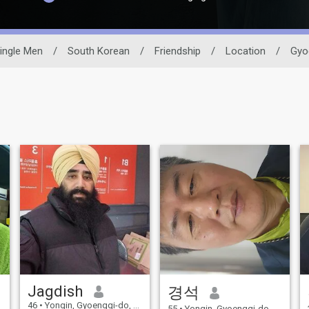
ingle Men
/
South Korean
/
Friendship
/
Location
/
Gyo
Jagdish
경석
46
•
Yongin, Gyoenggi-do, Korea, South
55
•
Yongin, Gyoenggi-do, Korea, South