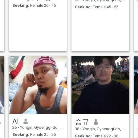
Seeking:
Female 26 - 45
Seeking:
Female 45 - 55
Al
승규
26
•
Yongin, Gyoenggi-do, Korea, South
38
•
Yongin, Gyoenggi-do, Korea, South
Seeking:
Female 25 - 25
Seeking:
Female 22 - 36