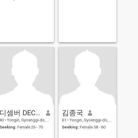
디셈버 DECEMBER DK
김종국
40
•
Yongin, Gyoenggi-do, Korea, South
61
•
Yongin, Gyoenggi-do, Korea, South
Seeking:
Female 26 - 70
Seeking:
Female 58 - 60