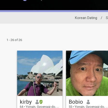
Korean Dating
/
S
1 - 26 of 26
kirby
Bobio
64
•
Yongin, Gyoenggi-do, Korea, South
55
•
Yongin, Gyoenggi-do, Korea, South