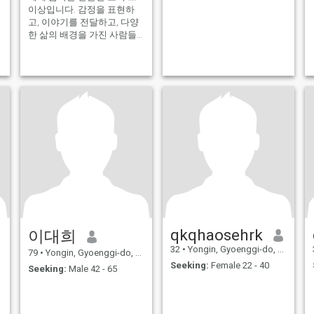
이상입니다. 감정을 표현하
고, 이야기를 전달하고, 다양
한 삶의 배경을 가진 사람들
과 소통하는 방법입니다. 음
악가로서 저는 사람들에게 영
감을 주고, 즐거움을 선사하
며, 오래도록 기억에 남을 멜
로디를 만드는 데 열정을 쏟
습니다. 제 음악 스타일에는
창의성, 헌신, 그리고 음악에
대한 사랑이 담겨 있습니다.
모든 공연과 모든 노래는 제
영혼의 일부를 세상과 나누는
소중한 기회입니다.
qkqhaosehrk
이대희
32
•
Yongin, Gyoenggi-do, Korea, South
79
•
Yongin, Gyoenggi-do, Korea, South
Seeking:
Female 22 - 40
Seeking:
Male 42 - 65