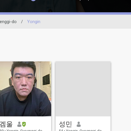
enggi-do
/
Yongin
겜울
성민
39
•
Yongin, Gyoenggi-do, Korea, South
54
•
Yongin, Gyoenggi-do, Korea, South