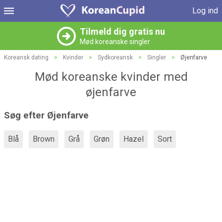
Log ind
Tilmeld dig gratis nu
Mød koreanske singler
Koreansk dating
>
Kvinder
>
Sydkoreansk
>
Singler
>
Øjenfarve
Mød koreanske kvinder med
øjenfarve
Søg efter Øjenfarve
Blå
Brown
Grå
Grøn
Hazel
Sort