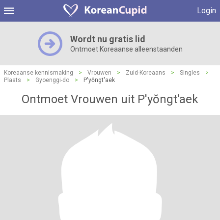
Login
Wordt nu gratis lid
Ontmoet Koreaanse alleenstaanden
Koreaanse kennismaking
>
Vrouwen
>
Zuid-Koreaans
>
Singles
>
Plaats
>
Gyoenggi-do
>
P'yŏngt'aek
Ontmoet Vrouwen uit P'yŏngt'aek