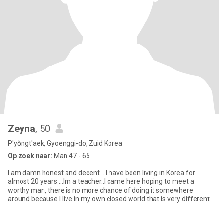
Zeyna
, 50
P'yŏngt'aek, Gyoenggi-do, Zuid Korea
Op zoek naar:
Man 47 - 65
I am damn honest and decent .. I have been living in Korea for
almost 20 years ...Im a teacher..I came here hoping to meet a
worthy man, there is no more chance of doing it somewhere
around because I live in my own closed world that is very different