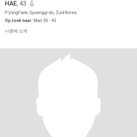
HAE
, 43
P'yŏngt'aek, Gyoenggi-do, Zuid Korea
Op zoek naar:
Man 30 - 45
나중에 소개