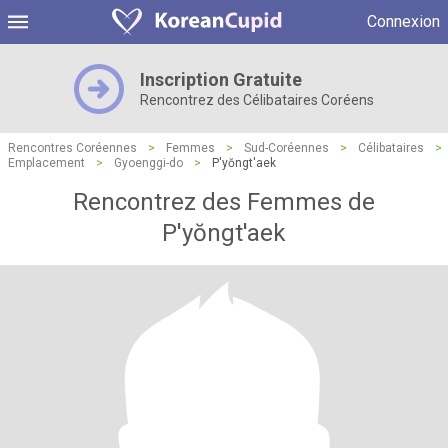
Connexion
Inscription Gratuite
Rencontrez des Célibataires Coréens
Rencontres Coréennes
>
Femmes
>
Sud-Coréennes
>
Célibataires
>
Emplacement
>
Gyoenggi-do
>
P'yŏngt'aek
Rencontrez des Femmes de
P'yŏngt'aek