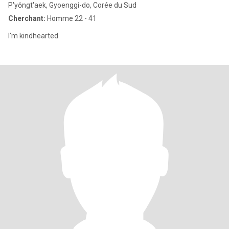
P'yŏngt'aek, Gyoenggi-do, Corée du Sud
Cherchant:
Homme 22 - 41
I'm kindhearted