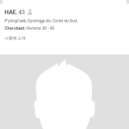
HAE
, 43
P'yŏngt'aek, Gyoenggi-do, Corée du Sud
Cherchant:
Homme 30 - 45
나중에 소개