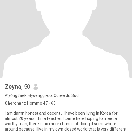
Zeyna
, 50
P'yŏngt'aek, Gyoenggi-do, Corée du Sud
Cherchant:
Homme 47 - 65
I am damn honest and decent .. I have been living in Korea for
almost 20 years ...Im a teacher..I came here hoping to meet a
worthy man, there is no more chance of doing it somewhere
around because I live in my own closed world that is very different