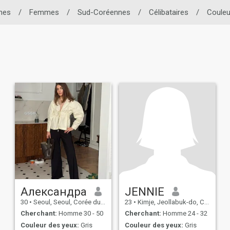
nes
/
Femmes
/
Sud-Coréennes
/
Célibataires
/
Couleu
Александра
JENNIE
30
•
Seoul, Seoul, Corée du Sud
23
•
Kimje, Jeollabuk-do, Corée du Sud
Cherchant:
Homme 30 - 50
Cherchant:
Homme 24 - 32
Couleur des yeux:
Gris
Couleur des yeux:
Gris