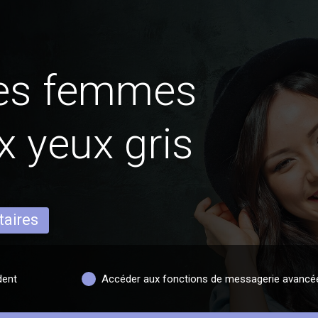
des femmes
 yeux gris
taires
dent
Accéder aux fonctions de messagerie avancé