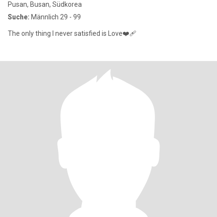
Pusan, Busan, Südkorea
Suche:
Männlich 29 - 99
The only thing I never satisfied is Love❤️‍🩹