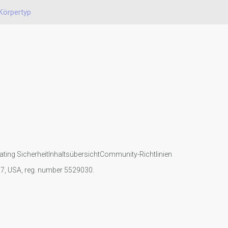
Körpertyp
ating Sicherheit
Inhaltsübersicht
Community-Richtlinien
107, USA, reg. number 5529030.