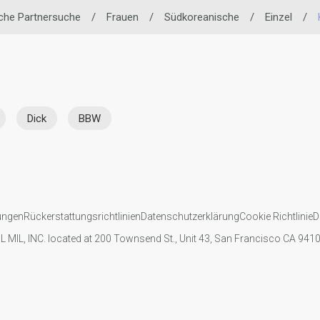
che Partnersuche
/
Frauen
/
Südkoreanische
/
Einzel
/
Dick
BBW
ungen
Rückerstattungsrichtlinien
Datenschutzerklärung
Cookie Richtlinie
D
IL MIL, INC. located at 200 Townsend St., Unit 43, San Francisco CA 94