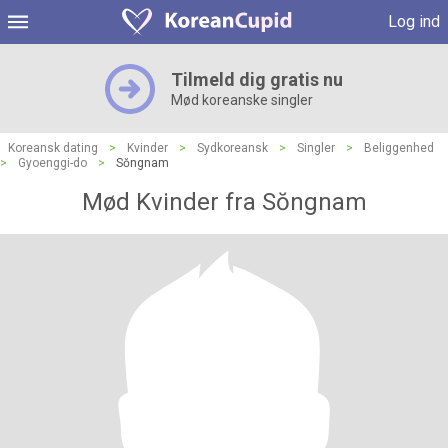
Log ind
Tilmeld dig gratis nu
Mød koreanske singler
Koreansk dating
>
Kvinder
>
Sydkoreansk
>
Singler
>
Beliggenhed
>
Gyoenggi-do
>
Sŏngnam
Mød Kvinder fra Sŏngnam