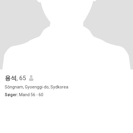
용석
, 65
Sŏngnam, Gyoenggi-do, Sydkorea
Søger:
Mand 56 - 60